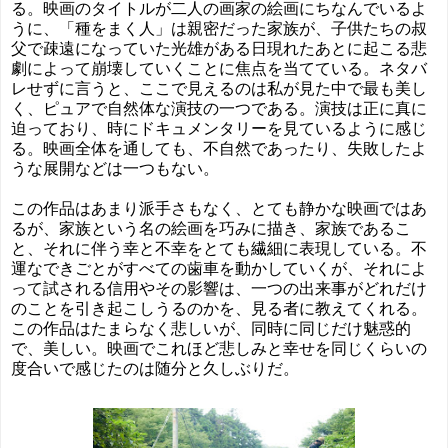
る。映画のタイトルが二人の画家の絵画にちなんでいるよ
うに、「種をまく人」は親密だった家族が、子供たちの叔
父で疎遠になっていた光雄がある日現れたあとに起こる悲
劇によって崩壊していくことに焦点を当てている。ネタバ
レせずに言うと、ここで見えるのは私が見た中で最も美し
く、ピュアで自然体な演技の一つである。演技は正に真に
迫っており、時にドキュメンタリーを見ているように感じ
る。映画全体を通しても、不自然であったり、失敗したよ
うな展開などは一つもない。
この作品はあまり派手さもなく、とても静かな映画ではあ
るが、家族という名の絵画を巧みに描き、家族であるこ
と、それに伴う幸と不幸をとても繊細に表現している。不
運なできごとがすべての歯車を動かしていくが、それによ
って試される信用やその影響は、一つの出来事がどれだけ
のことを引き起こしうるのかを、見る者に教えてくれる。
この作品はたまらなく悲しいが、同時に同じだけ魅惑的
で、美しい。映画でこれほど悲しみと幸せを同じくらいの
度合いで感じたのは随分と久しぶりだ。