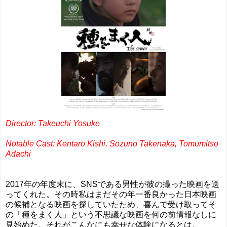
Director: Takeuchi Yosuke
Notable Cast: Kentaro Kishi, Sozuno Takenaka, Tomumitso
Adachi
2017年の年度末に、SNSである男性が彼の撮った映画を送
ってくれた。その時私はまだその年一番良かった日本映画
の候補となる映画を探していたため、喜んで受け取ってそ
の「種をまく人」という不思議な映画を何の前情報なしに
見始めた。それがこんなにも幸せな体験になるとは。