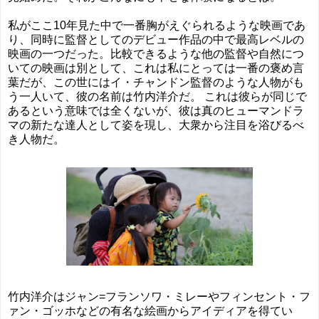
私がここ10年見た中で一番胸がえぐられるような映画であ
り、同時に監督としてのデビュー作品の中で最高レベルの
映画の一つだった。比較できるような他の監督や自然につ
いての映画は別として、これは私にとっては一番の褒め言
葉だが、この世にはイ・チャンドン監督のような人物がも
う一人いて、彼の名前は竹内洋介だ。 これは彼らが同じで
あるという意味では全くないが、彼は真のヒューマンドラ
マの新たな達人として姿を現し、大衆から注目を浴びるべ
き人物だ。
竹内洋介はジャン=フランソワ・ミレーやフィンセント・フ
ァン・ゴッホなどの有名な絵画からアイディアを得てい